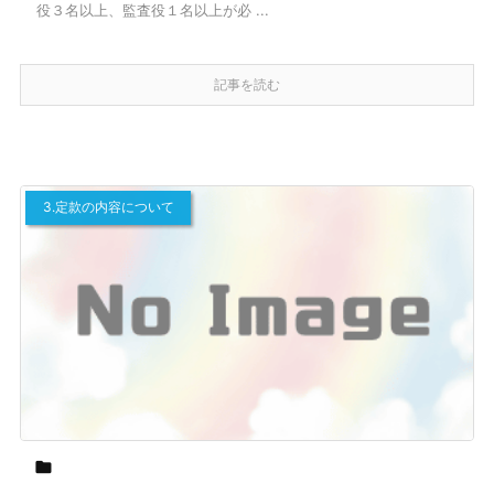
役３名以上、監査役１名以上が必 ...
記事を読む
3.定款の内容について
