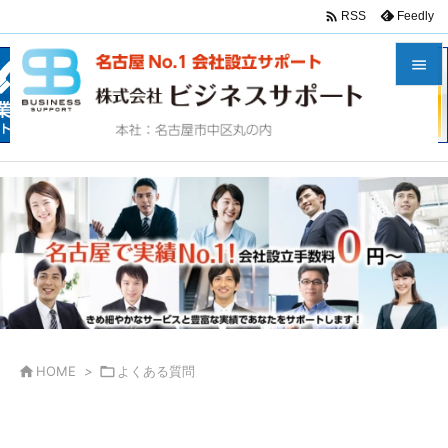

Feedly
RSS


メニュ

サイド

前へ

次へ

検索

HOME
>

よくある質問