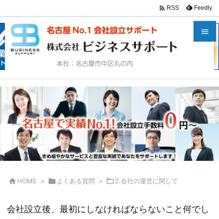

Feedly
RSS


メニュ

サイド

前へ

次へ

検索

HOME
>

よくある質問
>

2.会社の運営に関して
会社設立後、最初にしなければならないこと何でし