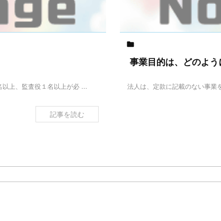

？
事業目的は、どのよう
上、監査役１名以上が必 ...
法人は、定款に記載のない事業を
記事を読む