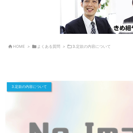

HOME
>

よくある質問
>

3.定款の内容について
3.定款の内容について