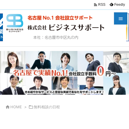

Feedly
RSS


メニュ

サイド

前へ

次へ

検索

HOME
>

無料相談の日程