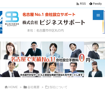

Feedly
RSS


メニュ

サイド

前へ

次へ

検索

HOME
>

会社概要
>

当社について