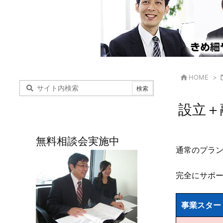

HOME
>
設立＋
無料相談会実施中
通常のプラ
完全にサポ
事業スター